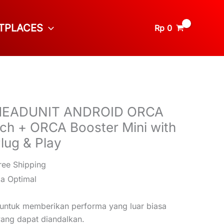
TPLACES
Rp
0
HEADUNIT ANDROID ORCA
h + ORCA Booster Mini with
lug & Play
ree Shipping
ja Optimal
g untuk memberikan performa yang luar biasa
yang dapat diandalkan.