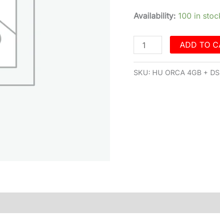
Mini
with
Availability:
100 in stoc
DSP
SB
ADD TO C
55.4
Plug
SKU:
HU ORCA 4GB + D
&
Play
quantity
)