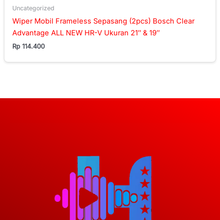
Uncategorized
Wiper Mobil Frameless Sepasang (2pcs) Bosch Clear
Advantage ALL NEW HR-V Ukuran 21″ & 19″
Rp
114.400