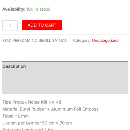
Availability:
100 in stock
ADD TO CART
SKU:
PEREDAM NOISEKILL SATUAN
Category:
Uncategorized
Description
Additional information
Reviews (0)
Tipe Produk Noise Kill NK-48
Material Butyl Rubber + Aluminium Foil Emboss
Tebal ±2 mm
Ukuran per Lembar 50 cm × 70 cm
Berat per Lembar ±1.2 kg