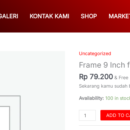
GALERI
KONTAK KAMI
SHOP
MARKE
Uncategorized
Frame
9
Frame 9 Inch 
Inch
Rp
79.200
for
& Free
Rush/Terios
Sekarang kamu sudah b
2018
Availability:
100 in stoc
Up
quantity
ADD TO C