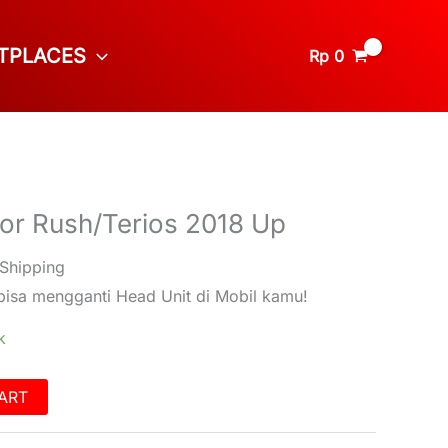
TPLACES
Rp
0
for Rush/Terios 2018 Up
 Shipping
isa mengganti Head Unit di Mobil kamu!
k
ART