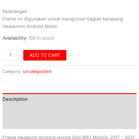
Keterangan :
Frame ini digunakan untuk mengcover bagian belakang
Headunint Android Mobil.
Availability:
100 in stock
ADD TO CART
Category:
Uncategorized
Description
Additional information
Reviews (0)
Frame Headunit Android Honda Brio BRV Mobilio 2017 – 2021