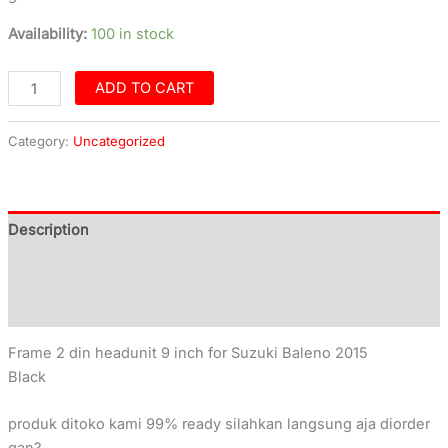
Availability:
100 in stock
ADD TO CART
Category:
Uncategorized
Description
Additional information
Reviews (0)
Frame 2 din headunit 9 inch for Suzuki Baleno 2015
Black
produk ditoko kami 99% ready silahkan langsung aja diorder