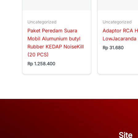
Uncategorized
Uncategorized
Paket Peredam Suara
Adaptor RCA H
Mobil Alumunium butyl
LowJacaranda 
Rubber KEDAP NoiseKill
Rp
31.680
(20 PCS)
Rp
1.258.400
Site