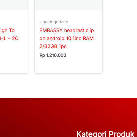
Uncategorized
igh To
EMBASSY headrest clip
HL – 2C
on android 10.1inc RAM
2/32GB 1pc
Rp
1.210.000
Kategori Produk