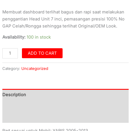
Membuat dashboard terlihat bagus dan rapi saat melakukan
penggantian Head Unit 7 inci, pemasangan presisi 100% No
GAP Celah/Rongga sehingga terlihat Original/OEM Look.
Availability:
100 in stock
ADD TO CART
Category:
Uncategorized
Description
Additional information
Reviews (0)
Part sesuai untuk Mobil: YARIS 2005-2013