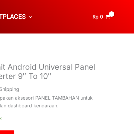
TPLACES
Rp
0
t Android Universal Panel
rter 9″ To 10″
 Shipping
rupakan aksesori PANEL TAMBAHAN untuk
lan dashboard kendaraan.
k