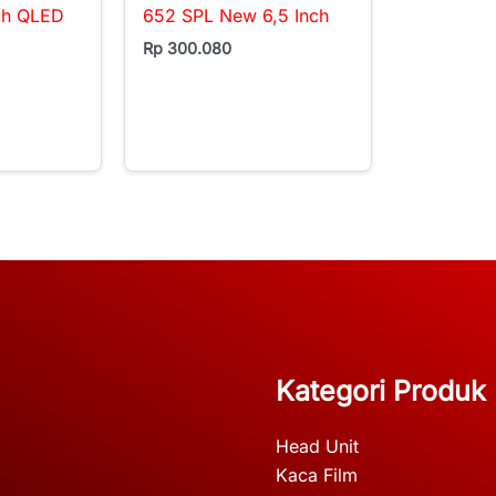
ch QLED
652 SPL New 6,5 Inch
Rp
300.080
Kategori Produk
Head Unit
Kaca Film