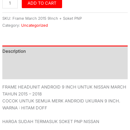
ADD TO CART
SKU:
Frame March 2015 9Inch + Soket PNP
Category:
Uncategorized
Description
Additional information
Reviews (0)
FRAME HEADUNIT ANDROID 9 INCH UNTUK NISSAN MARCH
TAHUN 2015 – 2018
COCOK UNTUK SEMUA MERK ANDROID UKURAN 9 INCH.
WARNA : HITAM DOFF
HARGA SUDAH TERMASUK SOKET PNP NISSAN