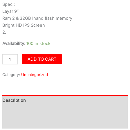
Spec :
Layar 9″
Ram 2 & 32GB Inand flash memory
Bright HD IPS Screen
2.
Availability:
100 in stock
ADD TO CART
Category:
Uncategorized
Description
Additional information
Reviews (0)