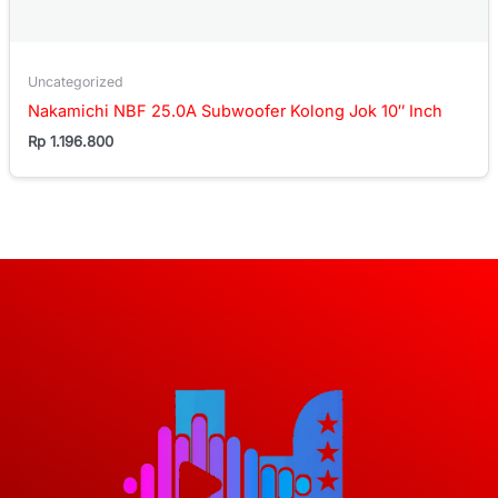
Uncategorized
Nakamichi NBF 25.0A Subwoofer Kolong Jok 10″ Inch
Rp
1.196.800