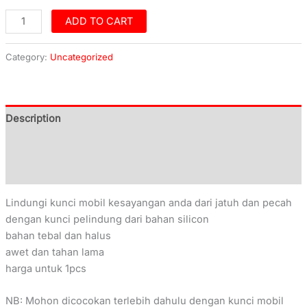
ADD TO CART
Category:
Uncategorized
Description
Additional information
Reviews (0)
Lindungi kunci mobil kesayangan anda dari jatuh dan pecah
dengan kunci pelindung dari bahan silicon
bahan tebal dan halus
awet dan tahan lama
harga untuk 1pcs
NB: Mohon dicocokan terlebih dahulu dengan kunci mobil