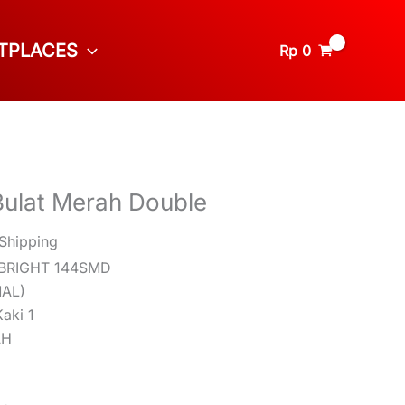
TPLACES
Rp
0
 Bulat Merah Double
 Shipping
 BRIGHT 144SMD
AL)
Kaki 1
AH