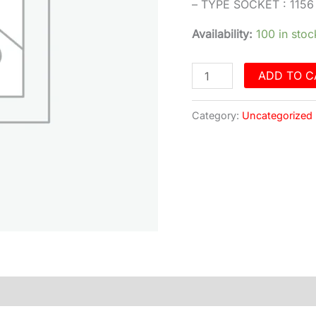
– TYPE SOCKET : 1156
Availability:
100 in stoc
ADD TO C
Category:
Uncategorized
)