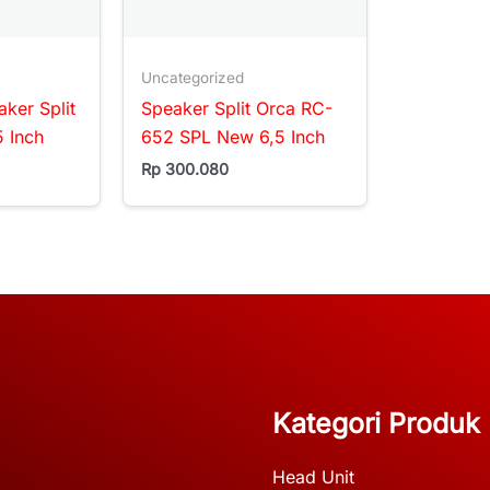
Uncategorized
ker Split
Speaker Split Orca RC-
 Inch
652 SPL New 6,5 Inch
Rp
300.080
Kategori Produk
Head Unit