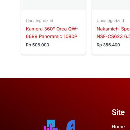
Uncategorized
Uncategorized
Kamera 360° Orca QW-
Nakamichi Spea
6688 Panoramic 1080P
NSF-CS623 6.5
Rp
506.000
Rp
356.400
Site
Home