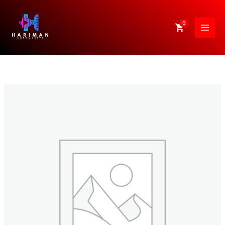
Skip
to
0
content
Sarung/Cover
Stir
Mobil
Universal
DHD-
Streering
Wheel
209BK
quantity