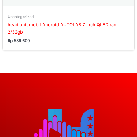
Uncategorized
head unit mobil Android AUTOLAB 7 Inch QLED ram
2/32gb
Rp
589.600