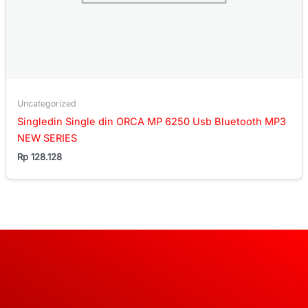
Uncategorized
Singledin Single din ORCA MP 6250 Usb Bluetooth MP3
NEW SERIES
Rp
128.128