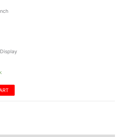
inch
 Display
k
ART