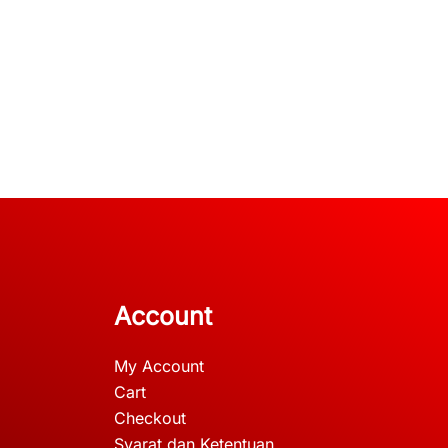
Account
My Account
Cart
Checkout
Syarat dan Ketentuan