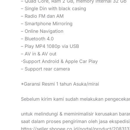
– Quad Core, Ram 2 GB, memory internal 32 Gb
– Single Din with black casing
– Radio FM dan AM
– Smartphone Mirroring
– Online Navigation
– Bluetooth 4.0
– Play MP4 1080p via USB
– AV in & AV out
-Support Android & Apple Car Play
– Support rear camera
*Garansi Resmi 1 tahun Asuka/mirai
Sebelum kirim kami sudah melakukan pengecekan
untuk melindungi & meminimalisir kerusakan baran
saat dalam proses pengiriman oleh jasa ekspedisi
https://seller.shopee.co.id/portal/product/20831