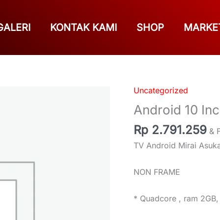
GALERI
KONTAK KAMI
SHOP
MARKE
Uncategorized
Android
10
Android 10 In
Inch
Rp
2.791.259
Mirai
& 
Asuka
TV Android Mirai Asuk
1032CP
quantity
NON FRAME
* Quadcore , ram 2GB, 