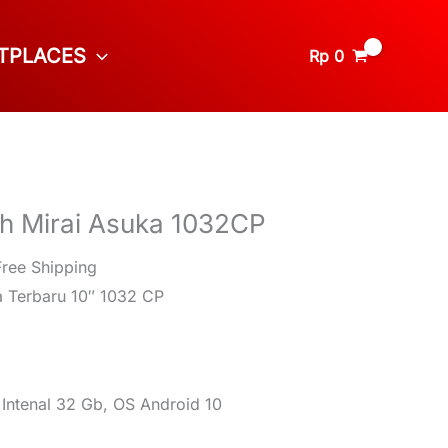
TPLACES
Rp
0
ch Mirai Asuka 1032CP
Free Shipping
a Terbaru 10″ 1032 CP
Intenal 32 Gb, OS Android 10