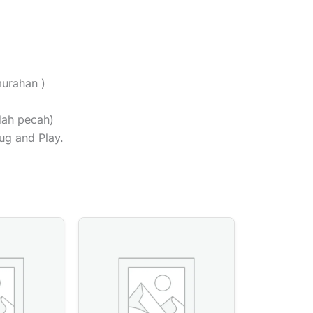
murahan )
dah pecah)
ug and Play.