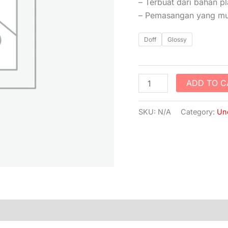
– Terbuat dari bahan p
– Pemasangan yang mud
Doff
Glossy
ADD TO C
SKU:
N/A
Category:
Un
)