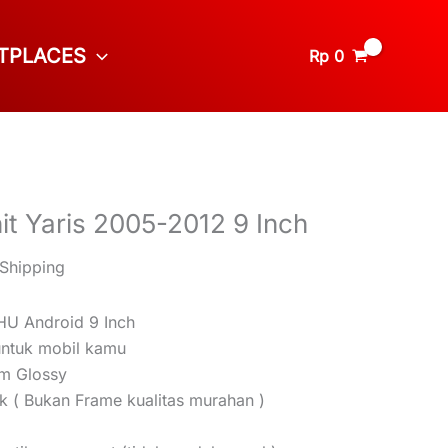
TPLACES
Rp
0
t Yaris 2005-2012 9 Inch
 Shipping
HU Android 9 Inch
untuk mobil kamu
am Glossy
ik ( Bukan Frame kualitas murahan )